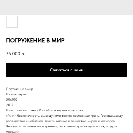
ПОГРУЖЕНИЕ В МИР
75 000
р.
Связаться с нами
Погружение в мир
Картон, акрил
50х100
2017
II место на выставке «Российская неделя искусств»
«Миг и бесконечность, а между ними тонкая, неуловимая грань. Граница между
реальностью и небытием, земной жизнью и вечностью, миром и космосом.
Человек – песочные часы времени, бесконечно вращающиеся между двумя
мирами.»