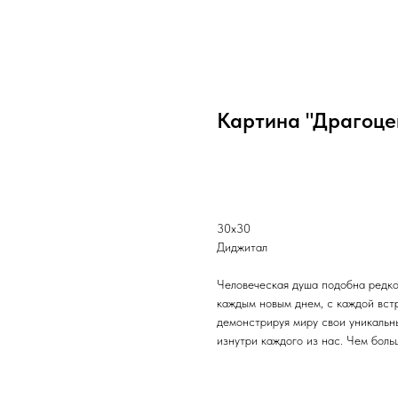
Картина "Драгоце
Связаться с нами
30х30
Диджитал
Человеческая душа подобна редко
каждым новым днем, с каждой вст
демонстрируя миру свои уникальны
изнутри каждого из нас. Чем боль