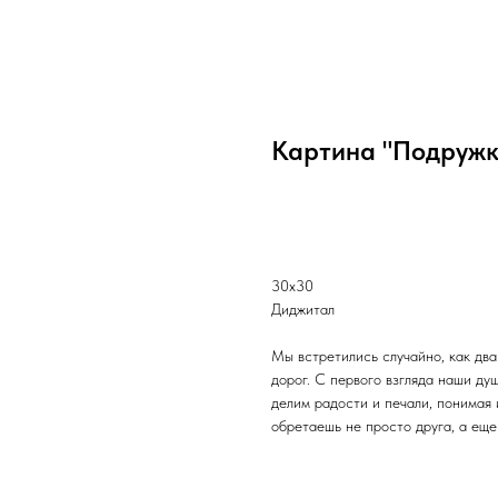
Картина "Подружк
Связаться с нами
30х30
Диджитал
Мы встретились случайно, как два
дорог. С первого взгляда наши ду
делим радости и печали, понимая 
обретаешь не просто друга, а еще