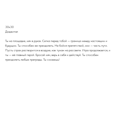
Связаться с нами
30х30
Диджитал
Ты на площадке, мяч в руках. Сетка перед тобой — граница между настоящим и
будущим. Ты способен ее преодолеть. Не бойся препятствий, они — часть пути.
Пусть страх растворится в воздухе, как туман на рассвете. Игра продолжается, и
ты — её главный герой. Бросай мяч, верь в себя и действуй. Ты способен
преодолеть любые преграды. Ты сможешь!