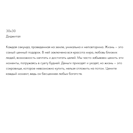
Связаться с нами
30х30
Диджитал
Каждая секунда, проведенная на земле, уникальна и неповторима. Жизнь – это
самый ценный подарок. В ней заключена вся красота мира, любовь близких
людей, возможность мечтать и достигать целей. Мы часто забываем ценить эти
моменты, погружаясь в суету будней. Деньги приходят и уходят, но жизнь – это
сокровище, которое невозможно купить, нельзя отложить на потом. Цените
каждый момент, ведь он бесценнее любых богатств.