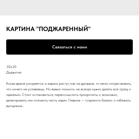
КАРТИНА "ПОДЖАРЕННЫЙ"
Связаться с нами
30х30
Диджитал
Когда время ускоряется, а задачи растут, как на дрожжах, то легко почувствовать,
что ничего не успеваешь. Но важно помнить: не всегда нужно делать всё сразу и
идеально. Стоит остановиться, переосмыслить приоритеты и, возможно,
делегировать или отложить часть задач. Главное — сохранить баланс и избежать
выгорания…