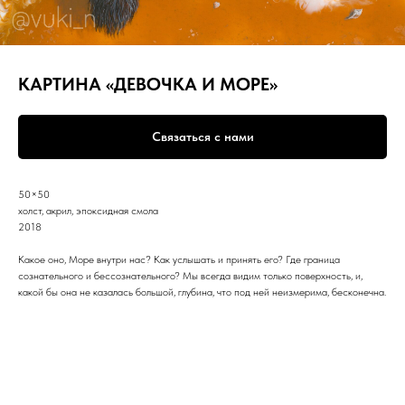
КАРТИНА «ДЕВОЧКА И МОРЕ»
Связаться с нами
50×50
холст, акрил, эпоксидная смола
2018
Какое оно, Море внутри нас? Как услышать и принять его? Где граница
сознательного и бессознательного? Мы всегда видим только поверхность, и,
какой бы она не казалась большой, глубина, что под ней неизмерима, бесконечна.