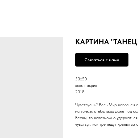
КАРТИНА "ТАНЕЦ
Связаться с нами
50х50
холст, акрил
2018
Чувствуешь? Весь Мир наполнен 
на тонких стебельках даже под с
Весны, то невозможно удержаться 
чувствуя, как трепещут крылья за 