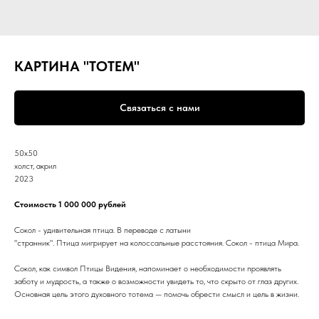
КАРТИНА "ТОТЕМ"
Связаться с нами
50х50
холст, акрил
2023
Стоимость 1 000 000 рублей
Сокол - удивительная птица. В переводе с латыни
"странник". Птица мигрирует на колоссальные расстояния. Сокол - птица Мира.
Сокол, как символ Птицы Видения, напоминает о необходимости проявлять
заботу и мудрость, а также о возможности увидеть то, что скрыто от глаз других.
Основная цель этого духовного тотема — помочь обрести смысл и цель в жизни.