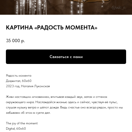
КАРТИНА «РАДОСТЬ МОМЕНТА»
35 000
р.
Связаться с нами
Радость момента
Диджитал, 60х60
2023 год, Наталия Лукомская
Живи настоящим мгновением, впитывая каждый звук, запах и оттенок
окружающего мира. Наслаждайся жизнью здесь и сейчас, чувствуя её пульс,
слушая музыку ветра и шёпот дождя. Ведь счастье оно всегда рядом, просто мы
забываем об этом в суете дел.
The joy of the moment
Digital, 60x60