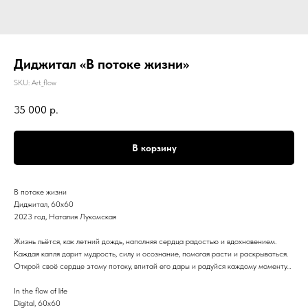
Диджитал «В потоке жизни»
SKU:
Art_flow
35 000
р.
В корзину
В потоке жизни
Диджитал, 60х60
2023 год, Наталия Лукомская
Жизнь льётся, как летний дождь, наполняя сердца радостью и вдохновением.
Каждая капля дарит мудрость, силу и осознание, помогая расти и раскрываться.
Открой своё сердце этому потоку, впитай его дары и радуйся каждому моменту…
In the flow of life
Digital, 60x60