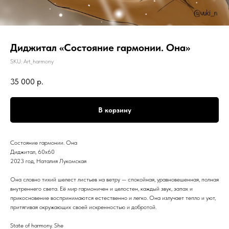
Диджитал «Состояние гармонии. Она»
SKU:
Art_harmony
35 000
р.
В корзину
Состояние гармонии. Она
Диджитал, 60х60
2023 год, Наталия Лукомская
Она словно тихий шелест листьев на ветру — спокойная, уравновешенная, полная
внутреннего света. Её мир гармоничен и целостен, каждый звук, запах и
прикосновение воспринимаются естественно и легко. Она излучает тепло и уют,
притягивая окружающих своей искренностью и добротой.
State of harmony. She