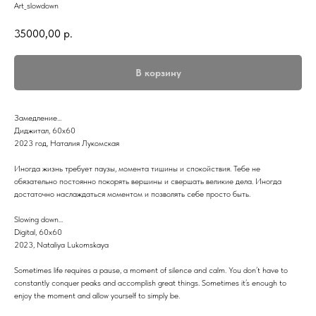
Art_slowdown
35000,00
р.
В корзину
Замедление...
Диджитал, 60х60
2023 год, Наталия Лукомская
Иногда жизнь требует паузы, момента тишины и спокойствия. Тебе не
обязательно постоянно покорять вершины и свершать великие дела. Иногда
достаточно наслаждаться моментом и позволять себе просто быть.
Slowing down...
Digital, 60x60
2023, Nataliya Lukomskaya
Sometimes life requires a pause, a moment of silence and calm. You don’t have to
constantly conquer peaks and accomplish great things. Sometimes it’s enough to
enjoy the moment and allow yourself to simply be.