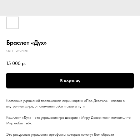
Браслет «Дух»
SKU:
JWSPIRIT
15 000
р.
В корзину
Коллекция украшений посвященная серии картин «Про Девочку» - картин о
внутреннем мире, о понимании себя и своего пути.
Комплект «Дух» - это украшения про доверие к Миру. Доверится и помнить, что
Мир любит тебя.
Это ресурсные украшения, артефакты, которые помогут Вам обрести
внутреннюю опору, усилят интуицию, придадут уверенность в решении различных