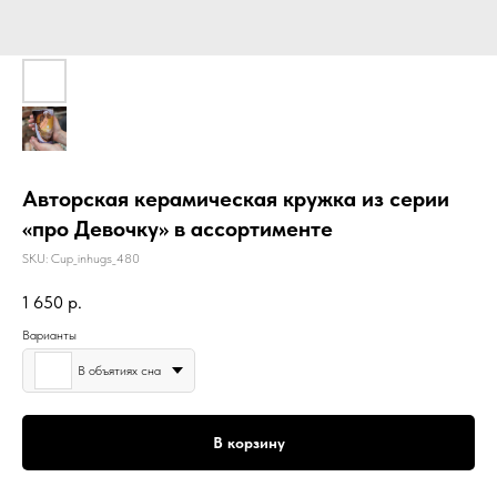
Авторская керамическая кружка из серии
«про Девочку» в ассортименте
SKU:
Cup_inhugs_480
1 650
р.
Варианты
В объятиях сна
В корзину