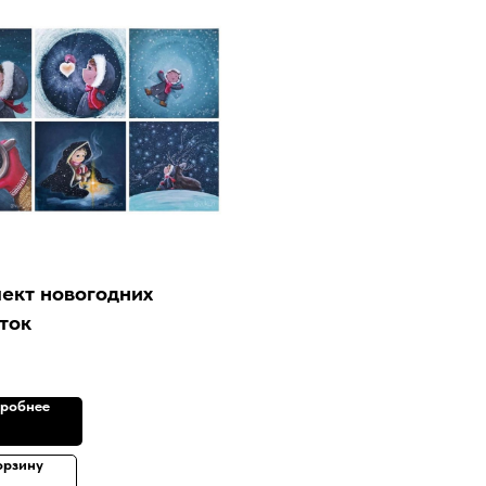
ект новогодних
ток
робнее
орзину