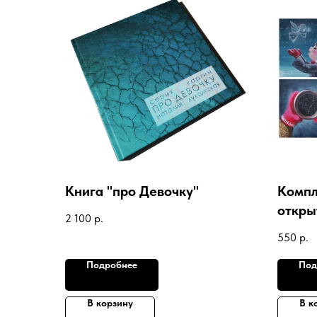
Книга "про Девочку"
Компл
откры
2 100
р.
550
р.
Подробнее
Под
В корзину
В к