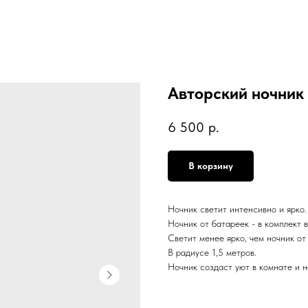
Авторский ночник 
6 500
р.
В корзину
Ночник светит интенсивно и ярко.
Ночник от батареек - в комплект 
Светит менее ярко, чем ночник от
В радиусе 1,5 метров.
Ночник создаст уют в комнате и 