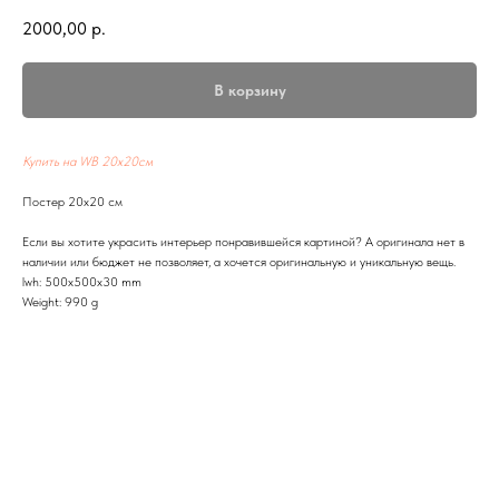
2000,00
р.
В корзину
Купить на WB 20х20см
Постер 20х20 см
Если вы хотите украсить интерьер понравившейся картиной? А оригинала нет в
наличии или бюджет не позволяет, а хочется оригинальную и уникальную вещь.
lwh: 500x500x30 mm
Weight: 990 g