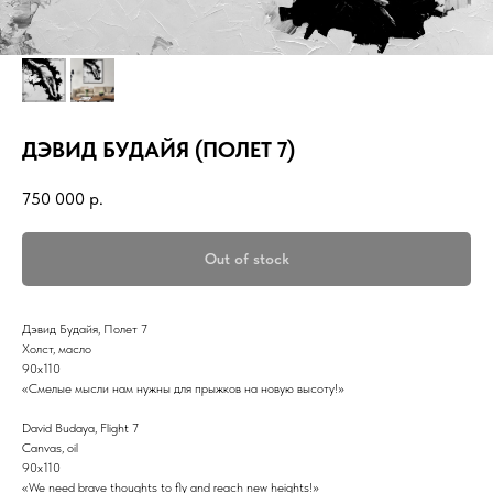
ДЭВИД БУДАЙЯ (ПОЛЕТ 7)
750 000
р.
Out of stock
Дэвид Будайя, Полет 7
Холст, масло
90х110
«Смелые мысли нам нужны для прыжков на новую высоту!»
David Budaya, Flight 7
Canvas, oil
90x110
«We need brave thoughts to fly and reach new heights!»