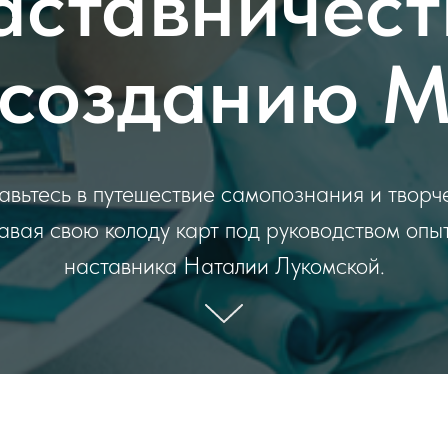
аставничест
 созданию 
вьтесь в путешествие самопознания и творч
авая свою колоду карт под руководством опы
наставника Наталии Лукомской.