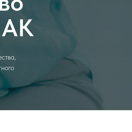
во
МАК
ества,
тного