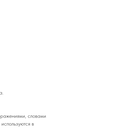
а.
бражениями, словами
используются в